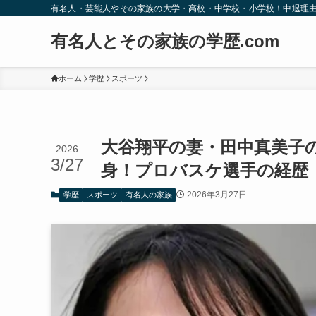
有名人・芸能人やその家族の大学・高校・中学校・小学校！中退理
有名人とその家族の学歴.com
ホーム
学歴
スポーツ
大谷翔平の妻・田中真美子
2026
3/27
身！プロバスケ選手の経歴
2026年3月27日
学歴
スポーツ
有名人の家族