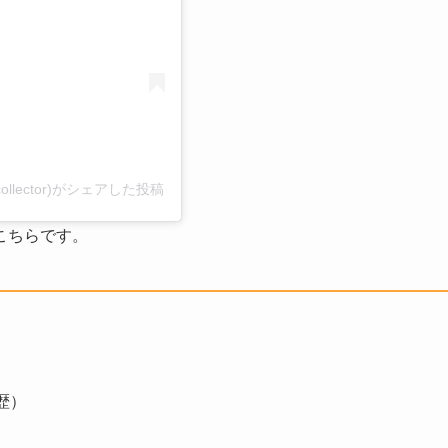
collector)がシェアした投稿
こちらです。
歴）