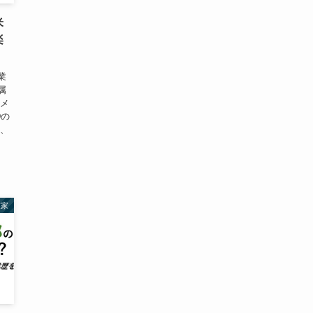
米
楽
業
属
アメ
Dの
ず、
業家