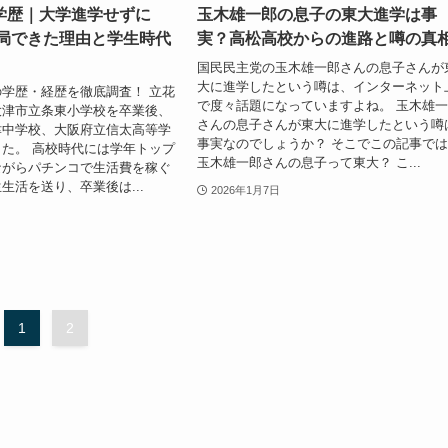
学歴｜大学進学せずに
玉木雄一郎の息子の東大進学は事
入局できた理由と学生時代
実？高松高校からの進路と噂の真
国民民主党の玉木雄一郎さんの息子さんが
大に進学したという噂は、インターネット
学歴・経歴を徹底調査！ 立花
で度々話題になっていますよね。 玉木雄
大津市立条東小学校を卒業後、
さんの息子さんが東大に進学したという噂
津中学校、大阪府立信太高等学
事実なのでしょうか？ そこでこの記事で
た。 高校時代には学年トップ
玉木雄一郎さんの息子って東大？ こ...
ながらパチンコで生活費を稼ぐ
生活を送り、卒業後は...
2026年1月7日
1
2