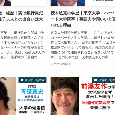
歴・経歴｜実は銀行員だ
茂木敏充の学歴｜東京大学・ハー
佳子夫人との出会いは大
ード大学院卒！英語力や頭いいと
われる理由
卒業し、銀行員から29歳で政
東京大学経済学部を卒業し、さらにアメリ
麗な経歴を持つ石破茂さんです
のハーバード大学大学院にも留学した経歴
は「本人が頭が上がらない」と
持つ茂木敏充さん。 日本の政界でも“エリ
備なパートナーの存在があるこ
政治家”の一人として知られ、英語力の高
ょうか。 実は、石破茂さんの
知性について注目されることも多い人物で
あり、選挙戦の「最強の...
す。 この記事では、茂木敏充さんの学...
2026年3月8日
政治家・起業家
政治家・起