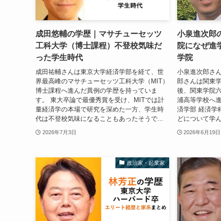
成田悠輔の学歴｜マサチューセッツ
小泉進次郎
工科大学（博士課程）不登校気味だ
院になぜ進
った学生時代
学院
成田祐輔さんは東京大学経済学部を経て、世
小泉進次郎さん
界最高峰のマサチューセッツ工科大学（MIT）
郎さんは関東学
博士課程へ進んだ異例の学歴を持っていま
後、関東学院
す。 東大卒論で最優秀賞を受け、MITでは計
浦高等学校へ進
量経済学の本場で研究を深めた一方、学生時
済学部 経済学
代は不登校気味になることもあったそうで...
どについて学んだ
2026年7月3日
2026年6月19日
政治家・起業家