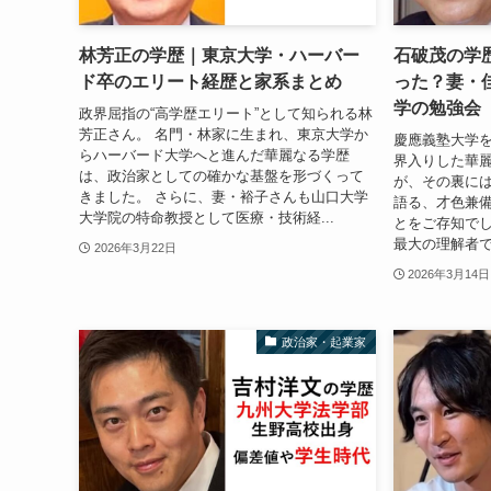
林芳正の学歴｜東京大学・ハーバー
石破茂の学
ド卒のエリート経歴と家系まとめ
った？妻・
学の勉強会
政界屈指の“高学歴エリート”として知られる林
芳正さん。 名門・林家に生まれ、東京大学か
慶應義塾大学を
らハーバード大学へと進んだ華麗なる学歴
界入りした華
は、政治家としての確かな基盤を形づくって
が、その裏に
きました。 さらに、妻・裕子さんも山口大学
語る、才色兼
大学院の特命教授として医療・技術経...
とをご存知でし
最大の理解者で
2026年3月22日
2026年3月14日
政治家・起業家