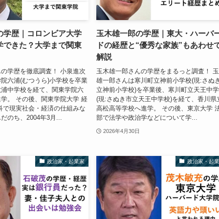
の学歴｜コロンビア大学
玉木雄一郎の学歴｜東大・ハーバ
学できた？大学まで関東
ドの経歴と“優秀な家族”もあわせ
解説
の学歴を徹底調査！ 小泉進次
玉木雄一郎さんの学歴をまるっと調査！ 
院六浦(むつうら)小学校を卒業
雄一郎さんは寒川町立神前小学校(現:さぬ
六浦中学校を経て、関東学院六
立神前小学校)を卒業後、寒川町立天王中
学。 その後、関東学院大学 経
(現:さぬき市立天王中学校)を経て、香川県
科で現実社会・経済の仕組みな
高松高等学校へ進学。 その後、東京大学 
のち、2004年3月...
部で法学や政治学などについて学...
2026年4月30日
政治家・起業家
政治家・起