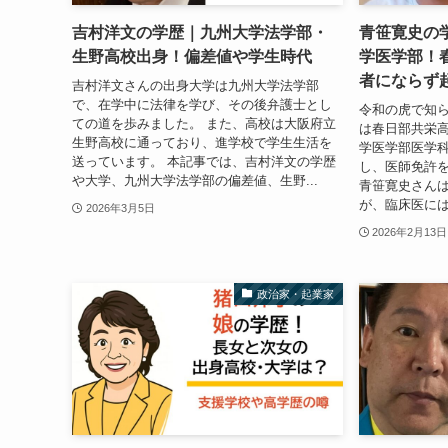
吉村洋文の学歴｜九州大学法学部・
青笹寛史の
生野高校出身！偏差値や学生時代
学医学部！
者にならず
吉村洋文さんの出身大学は九州大学法学部
で、在学中に法律を学び、その後弁護士とし
令和の虎で知
ての道を歩みました。 また、高校は大阪府立
は春日部共栄高
生野高校に通っており、進学校で学生生活を
学医学部医学科
送っています。 本記事では、吉村洋文の学歴
し、医師免許を
や大学、九州大学法学部の偏差値、生野...
青笹寛史さん
が、臨床医には
2026年3月5日
2026年2月13日
政治家・起業家