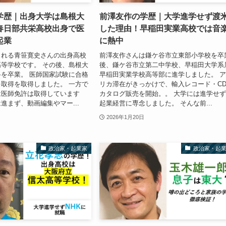
学歴｜出身大学は島根大
前澤友作の学歴｜大学進学せず渡
春日部共栄高校出身で医
した理由！早稲田実業高校では音
起業
に熱中
られる青笹寛史さんの出身高校
前澤友作さんは鎌ケ谷市立東部小学校を卒
等学校です。 その後、島根大
後、鎌ケ谷市立第二中学校、早稲田大学系
を卒業。 医師国家試験に合格
早稲田実業学校高等部に進学しました。 
取得を取得しました。 一方で
リカ滞在がきっかけで、輸入レコード・C
は医師免許は取得しています
カタログ販売を開始。。 大学には進学せ
進まず、動画編集やマー...
起業経営に専念しました。 そんな前...
2026年1月20日
政治家・起業家
政治家・起