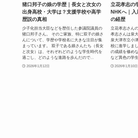
猪口邦子の娘の学歴｜長女と次女の
立花孝志の
出身高校・大学は？支援学校や高学
NHKへ｜
歴説の真相
の経歴
少子化担当大臣などを歴任した参議院議員の
立花孝志さんの
猪口邦子さん。 そのご家族、特に双子の娘さ
孝志さんは泉
んについて、学歴や学校名に大きな注目が集
泉大津市立小
まっています。 双子である娘さんたち（長女
校に進学しまし
と次女）は、それぞれどのような学生時代を
の成績を修め
過ごし、どのような進路を歩んだので...
など異色の学生
2026年1月12日
2026年1月10日