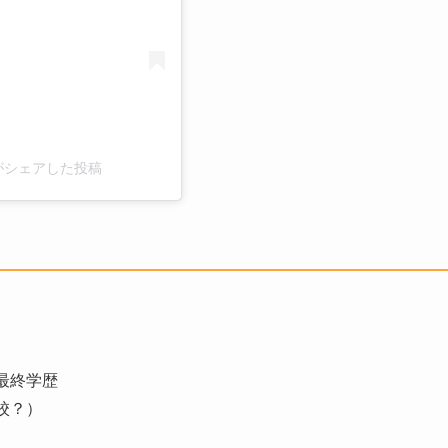
3)がシェアした投稿
最終学歴
校？）