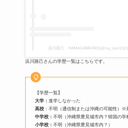
浜川路己 HAMAGAWA ROI(@roy_kun1
浜川路己さんの学歴一覧はこちらです。
【学歴一覧】
大学：
進学しなかった
高校
：不明（通信制または沖縄の可能性）※
中学校：
不明（沖縄県豊見城市内？韓国の学
小学校：
不明（沖縄県豊見城市内？）