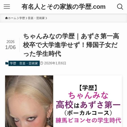
有名人とその家族の学歴.com
ホーム
学歴
音楽・芸術家
ちゃんみなの学歴｜あずさ第一高
2026
校卒で大学進学せず！帰国子女だ
1/06
った学生時代
2026年1月6日
学歴
音楽・芸術家