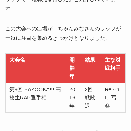
す。
この大会への出場が、ちゃんみなさんのラップが
一気に注目を集めるきっかけとなりました。
大会名
開
結果
主な対
催
戦相手
年
第9回 BAZOOKA!!! 高
20
2回
Rei©h
校生RAP選手権
16
戦敗
i、写
年
退
楽