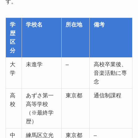
す。
学
学校名
所在地
備考
歴
区
分
大
未進学
–
高校卒業後、
学
音楽活動に専
念
高
あずさ第一
東京都
通信制課程
校
高等学校
（※最終学
歴）
中
練馬区立光
東京都
–