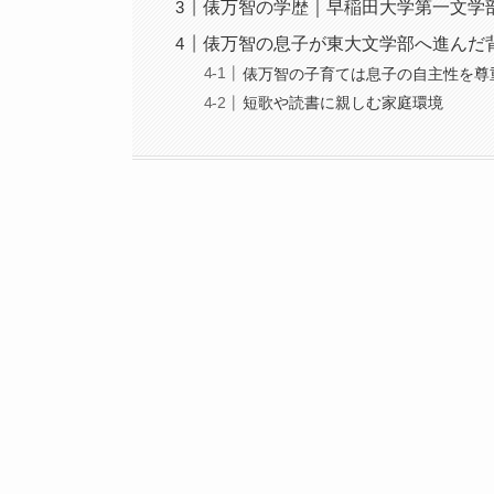
俵万智の学歴｜早稲田大学第一文学
俵万智の息子が東大文学部へ進んだ
俵万智の子育ては息子の自主性を尊
短歌や読書に親しむ家庭環境