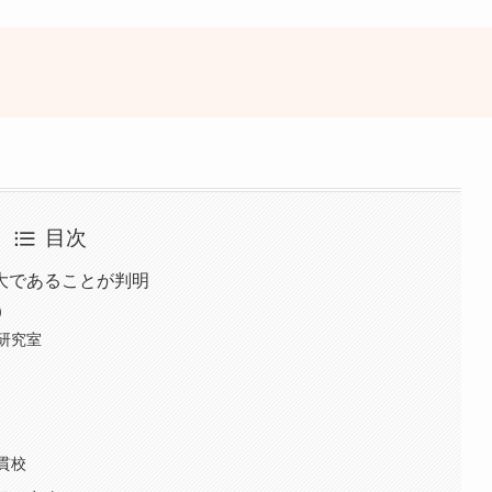
目次
大であることが判明
）
研究室
貫校