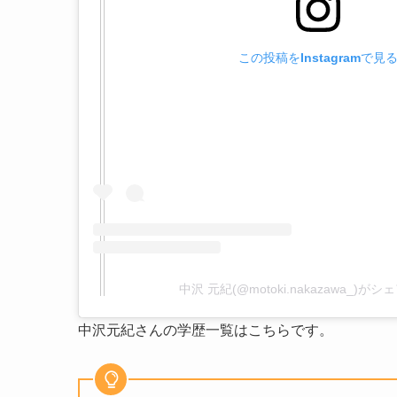
この投稿をInstagramで見
中沢 元紀(@motoki.nakazawa_)が
中沢元紀さんの学歴一覧はこちらです。