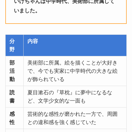
いけちゃんは中学時代、美術部に所属して
いました。
分
内容
野
部
美術部に所属。絵を描くことが大好き
活
で、今でも実家に中学時代の大きな絵
動
が飾られている
読
夏目漱石の『草枕』に夢中になるな
書
ど、文学少女的な一面も
感
芸術的な感性が磨かれた一方で、周囲
性
との違和感を強く感じていた