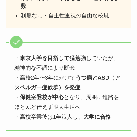
数
制服なし・自主性重視の自由な校風
・
東京大学を目指して猛勉強
していたが、
精神的な不調により断念
・高校2年〜3年にかけて
うつ病とASD（ア
スペルガー症候群）を発症
・
保健室登校が中心
となり、周囲に進路を
ほとんど伝えず浪人生活へ
・高校卒業後は1年浪人し、
大学に合格