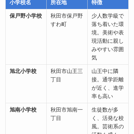
小学校名
所在地
特徴
保戸野小学校
秋田市保戸野
少人数学級で
すわ町
落ち着いた環
境。美術や表
現活動に親し
みやすい雰囲
気
旭北小学校
秋田市山王三
山王中に隣
丁目
接。通学距離
が近く、進学
率も高い
旭南小学校
秋田市旭南一
生徒数が多
丁目
く、活発な校
風。芸術系の