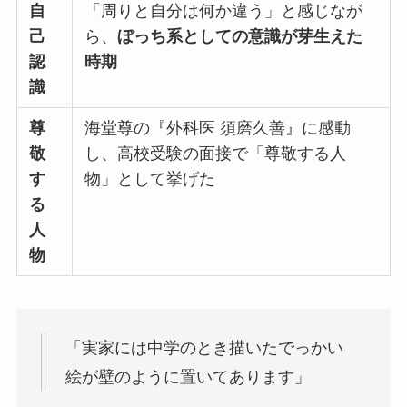
自
「周りと自分は何か違う」と感じなが
己
ら、
ぼっち系としての意識が芽生えた
認
時期
識
尊
海堂尊の『外科医 須磨久善』に感動
敬
し、高校受験の面接で「尊敬する人
す
物」として挙げた
る
人
物
「実家には中学のとき描いたでっかい
絵が壁のように置いてあります」