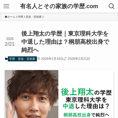
有名人とその家族の学歴.com
ホーム
学歴
音楽・芸術家
後上翔太の学歴｜東京理科大学を
2026
中退した理由は？桐朋高校出身で
2/21
純烈へ
2026年2月16日
2026年2月21日
学歴
音楽・芸術家