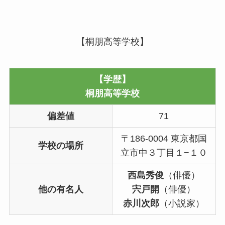
【桐朋高等学校】
【学歴】
桐朋高等学校
偏差値
71
〒186-0004 東京都国
学校の場所
立市中３丁目１−１０
西島秀俊
（俳優）
他の有名人
宍戸開
（俳優）
赤川次郎
（小説家）