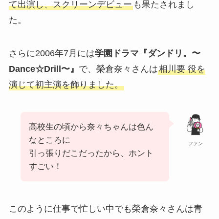
て出演し、スクリーンデビュー
も果たされまし
た。
さらに2006年7月には
学園ドラマ『ダンドリ。〜
Dance☆Drill〜』
で、榮倉奈々さんは
相川要 役を
演じて初主演を飾りました。
高校生の頃から奈々ちゃんは色ん
なところに
ファン
引っ張りだこだったから、ホント
すごい！
このように仕事で忙しい中でも榮倉奈々さんは青