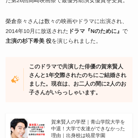
た第26回高崎映画祭で最優秀助演女優賞を受賞。
榮倉奈々さんは数々の映画やドラマに出演され、
2014年10月に放送された
ドラマ『Nのために』
で
主演の杉下希美 役
を演じられました。
このドラマで共演した俳優の賀来賢人
さんと1年交際されたのちにご結婚され
ました。現在は、お二人の間に2人のお
子さんがいらっしゃいます。
賀来賢人の学歴｜青山学院大学を
中退！大学で友達ができなかった
理由｜出身校は暁星学園