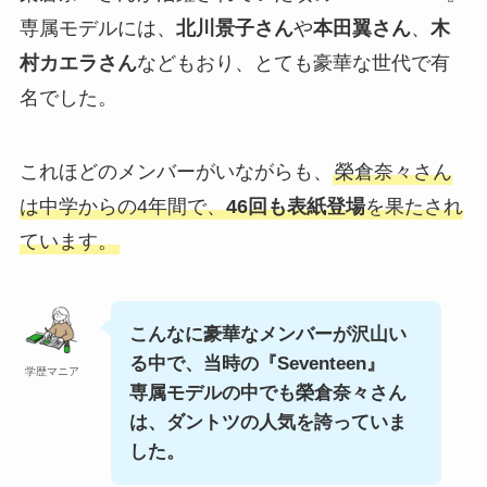
専属モデルには、
北川景子さん
や
本田翼さん
、
木
村カエラさん
などもおり、とても豪華な世代で有
名でした。
これほどのメンバーがいながらも、
榮倉奈々さん
は中学からの4年間で、
46回も表紙登場
を果たされ
ています。
こんなに豪華なメンバーが沢山い
る中で、当時の『Seventeen』
学歴マニア
専属モデルの中でも榮倉奈々さん
は、ダントツの人気を誇っていま
した。