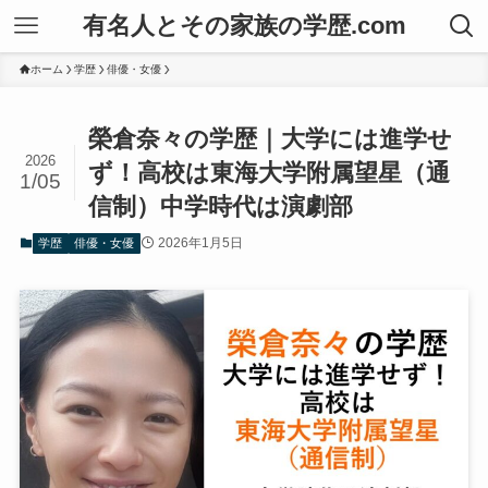
有名人とその家族の学歴.com
ホーム
学歴
俳優・女優
榮倉奈々の学歴｜大学には進学せ
2026
ず！高校は東海大学附属望星（通
1/05
信制）中学時代は演劇部
2026年1月5日
学歴
俳優・女優