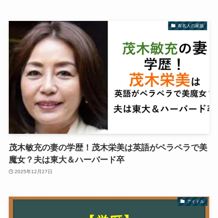
有名人の家族
茂木敏充の妻の学歴！茂木栄美は英語がペラペラで美
魔女？夫は東大＆ハーバード卒
2025年12月27日
アイドル